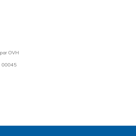
é par OVH
9 00045