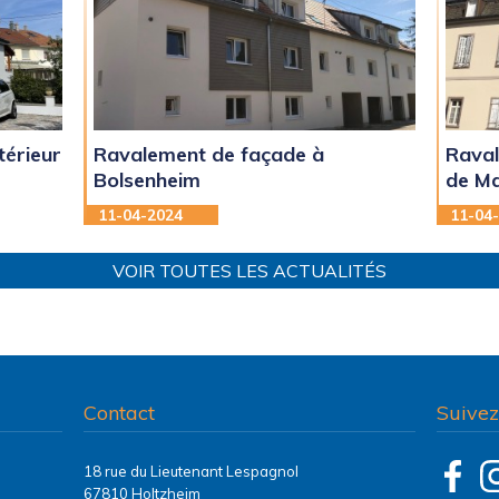
térieur
Ravalement de façade à
Raval
Bolsenheim
de M
11-04-2024
11-04
VOIR TOUTES LES ACTUALITÉS
Contact
Suivez
18 rue du Lieutenant Lespagnol
67810 Holtzheim