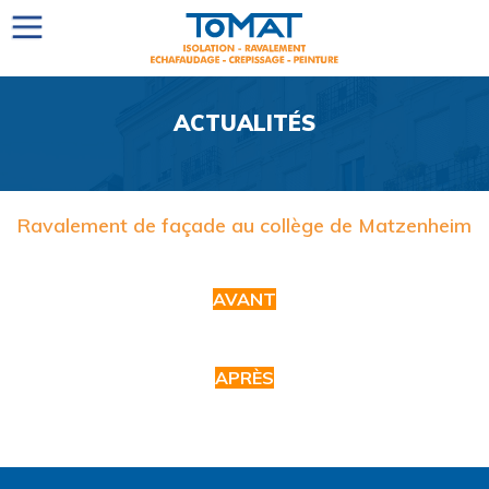
ACTUALITÉS
Ravalement de façade au collège de Matzenheim
AVANT
APR
ÈS