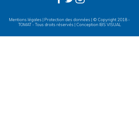
Mentions légales
|
Protection des données
| © Copyright 2018 -
TOMAT - Tous droits réservés | Conception
IBS VISUAL