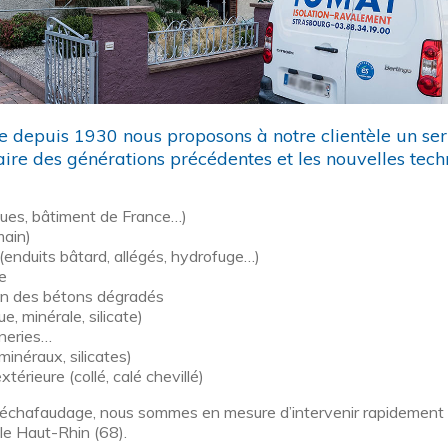
e depuis 1930 nous proposons à notre clientèle un se
aire des générations précédentes et les nouvelles techn
iques, bâtiment de France…)
main)
(enduits bâtard, allégés, hydrofuge…)
e
ion des bétons dégradés
e, minérale, silicate)
nneries…
minéraux, silicates)
térieure (collé, calé chevillé)
t échafaudage, nous sommes en mesure d’intervenir rapidement 
le Haut-Rhin (68).