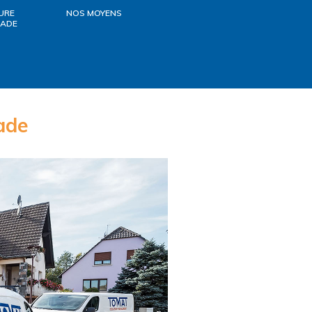
URE
NOS MOYENS
ÇADE
ade