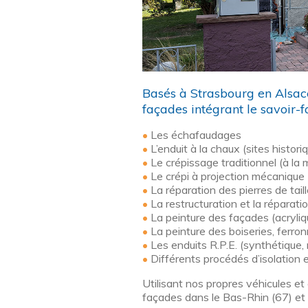
Basés à Strasbourg en Alsac
façades intégrant le savoir-f
•
Les échafaudages
•
L’enduit à la chaux (sites histor
•
Le crépissage traditionnel (à la 
•
Le crépi à projection mécanique 
•
La réparation des pierres de taill
•
La restructuration et la réparat
•
La peinture des façades (acryliqu
•
La peinture des boiseries, ferro
•
Les enduits R.P.E. (synthétique, 
•
Différents procédés d’isolation ex
Utilisant nos propres véhicules e
façades dans le Bas-Rhin (67) et 